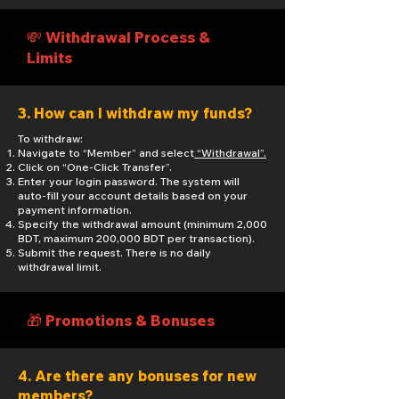
💸 Withdrawal Process &
Limits
3. How can I withdraw my funds?
To withdraw:
Navigate to “Member” and select
“Withdrawal”.
Click on “One-Click Transfer”.
Enter your login password. The system will
auto-fill your account details based on your
payment information.
Specify the withdrawal amount (minimum 2,000
BDT, maximum 200,000 BDT per transaction).
Submit the request. There is no daily
withdrawal limit.
🎁 Promotions & Bonuses
4. Are there any bonuses for new
members?