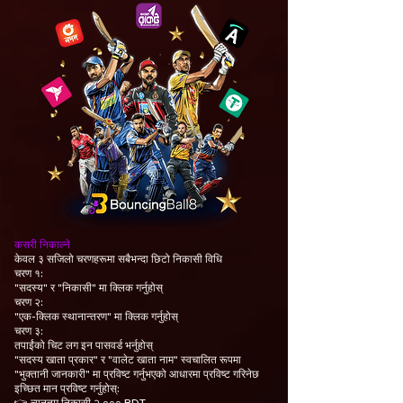
कसरी निकाल्ने
केवल ३ सजिलो चरणहरूमा सबैभन्दा छिटो निकासी विधि
चरण १:
"सदस्य" र "निकासी" मा क्लिक गर्नुहोस्
चरण २:
"एक-क्लिक स्थानान्तरण" मा क्लिक गर्नुहोस्
चरण ३:
तपाईंको चिट लग इन पासवर्ड भर्नुहोस्
"सदस्य खाता प्रकार" र "वालेट खाता नाम" स्वचालित रूपमा
"भुक्तानी जानकारी" मा प्रविष्ट गर्नुभएको आधारमा प्रविष्ट गरिनेछ
इच्छित मान प्रविष्ट गर्नुहोस्:
👉 न्यूनतम निकासी २,००० BDT