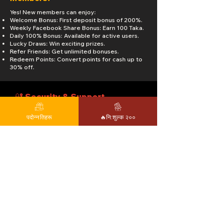
Yes! New members can enjoy:
Welcome Bonus: First deposit bonus of 200%.
Weekly Facebook Share Bonus: Earn 100 Taka.
Daily 100% Bonus: Available for active users.
Lucky Draws: Win exciting prizes.
Refer Friends: Get unlimited bonuses.
Redeem Points: Convert points for cash up to
30% off.
🔐 Security & Support
पदोन्नतिहरू
🔥नि:शुल्क २००
5. Is my financial information
secure?
Absolutely. Cricket Affiliate prioritizes user
security by implementing advanced
encryption and security protocols to protect
all financial transactions and personal data.
6. How can I get assistance with