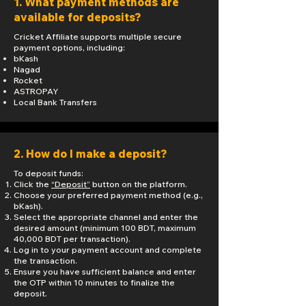
1. What payment methods are
available for deposits?
Cricket Affiliate supports multiple secure
payment options, including:
bKash
Nagad
Rocket
ASTROPAY
Local Bank Transfers​
2. How do I make a deposit?
To deposit funds:
Click the
“Deposit”
button on the platform.
Choose your preferred payment method (e.g.,
bKash).
Select the appropriate channel and enter the
desired amount (minimum 100 BDT, maximum
40,000 BDT per transaction).
Log in to your payment account and complete
the transaction.
Ensure you have sufficient balance and enter
the OTP within 10 minutes to finalize the
deposit.